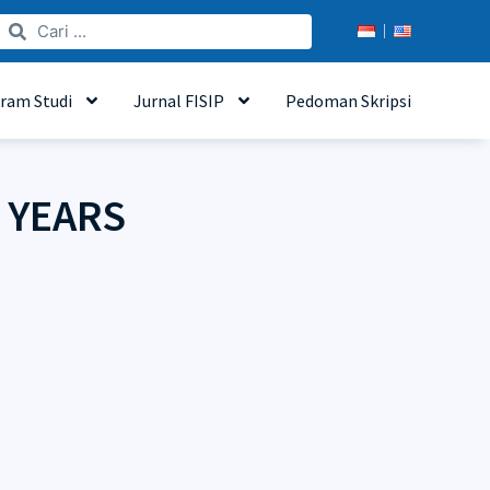
ram Studi
Jurnal FISIP
Pedoman Skripsi
 YEARS