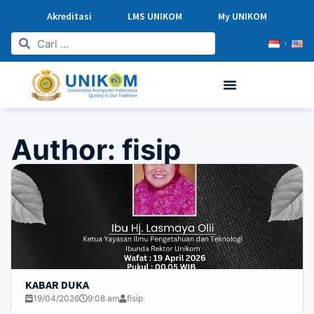
Akreditasi
LMS UNIKOM
My UNIKOM
Author:
fisip
KABAR DUKA
19/04/2026
9:08 am
fisip