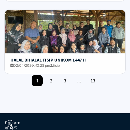
HALAL BIHALAL FISIP UNIKOM 1447 H
02/04/2026
3:28 pm
fisip
1
2
3
…
13
Unikom
Smart